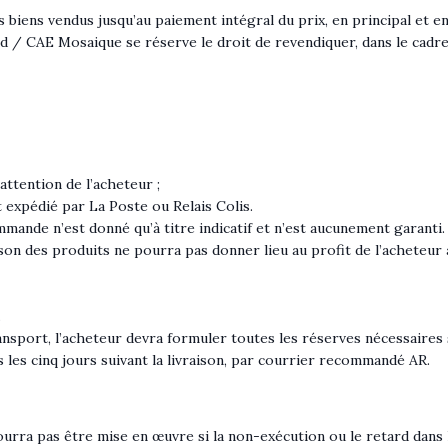
ens vendus jusqu’au paiement intégral du prix, en principal et en acc
ird / CAE Mosaique se réserve le droit de revendiquer, dans le cadr
’attention de l’acheteur ;
t expédié par La Poste ou Relais Colis.
mmande n’est donné qu’à titre indicatif et n’est aucunement garanti.
son des produits ne pourra pas donner lieu au profit de l’acheteur à
.
nsport, l’acheteur devra formuler toutes les réserves nécessaires
 les cinq jours suivant la livraison, par courrier recommandé AR.
rra pas être mise en œuvre si la non-exécution ou le retard dans l’