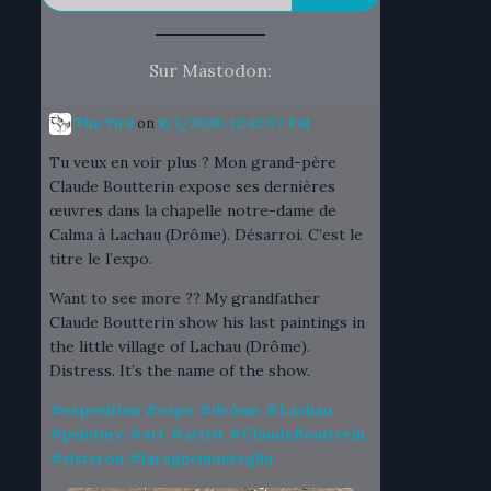
Sur Mastodon:
Tha Yird
on
8/1/2026, 12:42:07 PM
Tu veux en voir plus ? Mon grand-père
Claude Boutterin expose ses dernières
œuvres dans la chapelle notre-dame de
Calma à Lachau (Drôme). Désarroi. C’est le
titre le l’expo.
Want to see more ?? My grandfather
Claude Boutterin show his last paintings in
the little village of Lachau (Drôme).
Distress. It’s the name of the show.
#
exposition
#
expo
#
drôme
#
Lachau
#
peinture
#
art
#
artist
#
ClaudeBoutterin
#
sisteron
#
laragnemonteglin