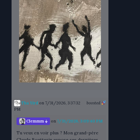
Tha Yird
on 7/31/2026, 3:37:32
boosted
PM
Clemmm ⏚
on
7/31/2026, 3:09:40 PM
Tu veux en voir plus ? Mon grand-père
Claude Boutterin expose ses dernières