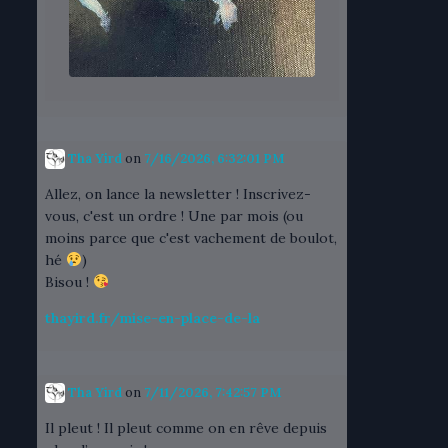
Tha Yird
on
7/16/2026, 6:32:01 PM
Allez, on lance la newsletter ! Inscrivez-
vous, c'est un ordre ! Une par mois (ou
moins parce que c'est vachement de boulot,
hé
)
Bisou !
thayird.fr/mise-en-place-de-la
Tha Yird
on
7/11/2026, 7:42:57 PM
Il pleut ! Il pleut comme on en rêve depuis