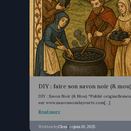
DIY : faire son savon noir (& mou
DIY : Savon Noir (& Mou) *Publié originellemen
sur www.nsavonsouslayourte.com[…]
Read more
Written by
|
on
Clem
juin 10, 2025