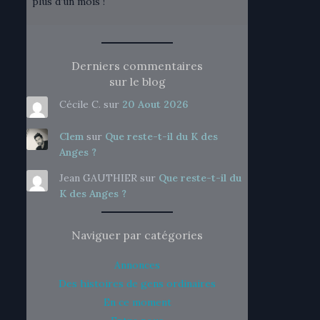
plus d’un mois !
Derniers commentaires
sur le blog
Cécile C.
sur
20 Aout 2026
Clem
sur
Que reste-t-il du K des
Anges ?
Jean GAUTHIER
sur
Que reste-t-il du
K des Anges ?
Naviguer par catégories
Annonces
Des histoires de gens ordinaires
En ce moment