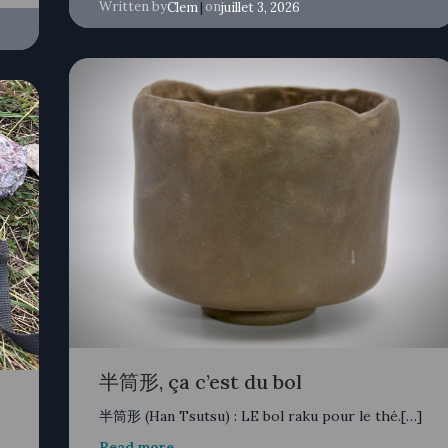
Written by
|
on
Clem
juillet 3, 2026
半筒形, ça c’est du bol
半筒形 (Han Tsutsu) : LE bol raku pour le thé.[…]
Read more