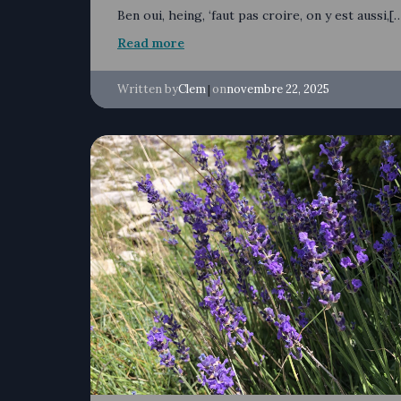
Ben oui, heing, ‘faut pas croire, on y est aussi,[
Read more
Written by
|
on
Clem
novembre 22, 2025