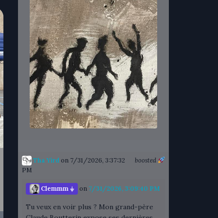
Tha Yird
on 7/31/2026, 3:37:32
boosted
PM
Clemmm ⏚
on
7/31/2026, 3:09:40 PM
Tu veux en voir plus ? Mon grand-père
Claude Boutterin expose ses dernières