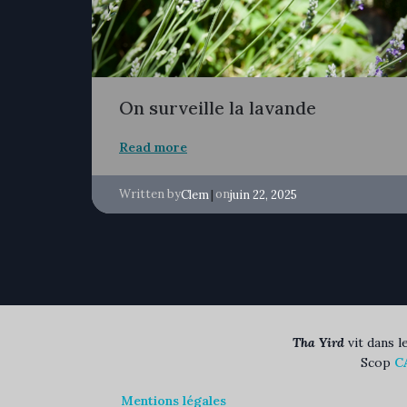
On surveille la lavande
Read more
Written by
|
on
Clem
juin 22, 2025
Tha Yird
vit dans l
Scop
C
Mentions légales