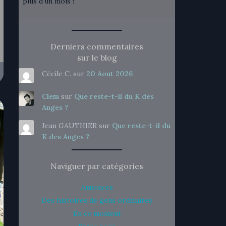
plus d’un mois !
Derniers commentaires
sur le blog
Cécile C.
sur
20 Aout 2026
Clem
sur
Que reste-t-il du K des
Anges ?
Jean GAUTHIER
sur
Que reste-t-il du
K des Anges ?
Naviguer par catégories
Annonces
Des histoires de gens ordinaires
En ce moment