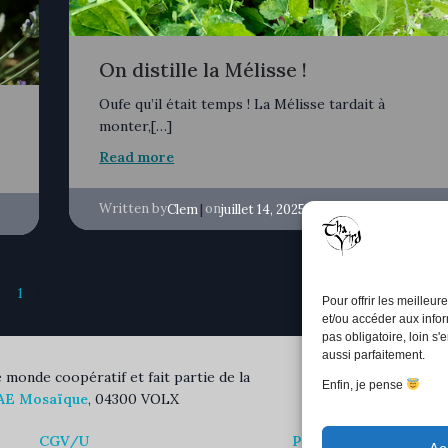
On distille la Mélisse !
Oufe qu’il était temps ! La Mélisse tardait à
monter,[…]
Read more
Written by
|
on
Clem
juillet 14, 2025
1
2
Next
Pour offrir les meilleu
et/ou accéder aux infor
pas obligatoire, loin s'
aussi parfaitement.
e monde coopératif et fait partie de la
Enfin, je pense
AE Mosaïque
, 04300 VOLX
CGV/U
Politique de confidenti