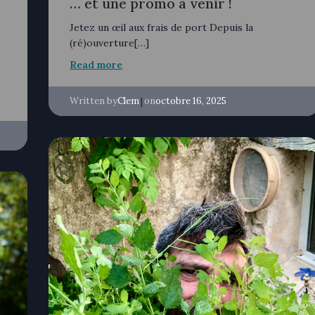
… et une promo à venir !
Jetez un œil aux frais de port Depuis la
(ré)ouverture[…]
Read more
Written by
|
on
Clem
octobre 16, 2025