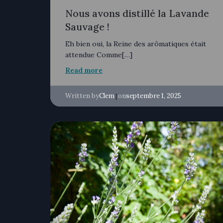
Nous avons distillé la Lavande
Sauvage !
Eh bien oui, la Reine des arômatiques était
attendue Comme[…]
Read more
Written by
|
on
Clem
septembre 1, 2025