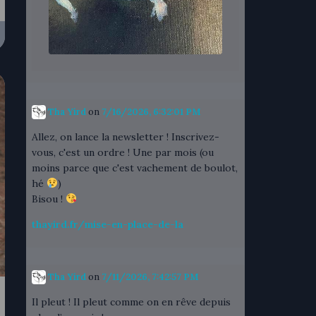
Tha Yird
on
7/16/2026, 6:32:01 PM
Allez, on lance la newsletter ! Inscrivez-
vous, c'est un ordre ! Une par mois (ou
moins parce que c'est vachement de boulot,
hé
)
Bisou !
thayird.fr/mise-en-place-de-la
Tha Yird
on
7/11/2026, 7:42:57 PM
Il pleut ! Il pleut comme on en rêve depuis