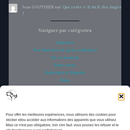
Jean GAUTHIER
sur
Que reste-t-il du K des Anges
?
Naviguer par catégories
Annonces
Des histoires de gens ordinaires
En ce moment
Entre nous
Hydrolats et Simples
Raku
Savons et Bulles
Un peu de Science
Un savon sous la Yourte
Uncategorized
Pour offrir les meilleures expériences, nous utilisons des cookies pour
stocker et/ou accéder aux informations des appareils que vous utilisez.
Mais ce n'est pas obligatoire, loin s'en faut: vous pouvez les refuser et le
Tha Yird
vit dans le monde coopératif et fait partie de la