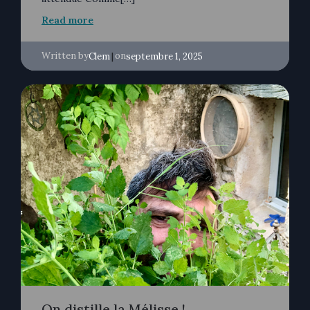
Read more
Written by
|
on
Clem
septembre 1, 2025
On distille la Mélisse !