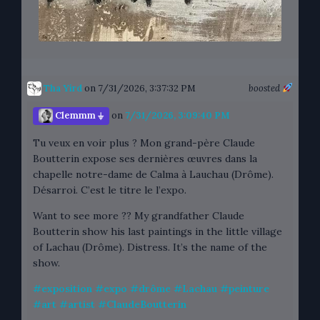
Tha Yird
on 7/31/2026, 3:37:32 PM
boosted
Clemmm ⏚
on
7/31/2026, 3:09:40 PM
Tu veux en voir plus ? Mon grand-père Claude
Boutterin expose ses dernières œuvres dans la
chapelle notre-dame de Calma à Lauchau (Drôme).
Désarroi. C’est le titre le l’expo.
Want to see more ?? My grandfather Claude
Boutterin show his last paintings in the little village
of Lachau (Drôme). Distress. It’s the name of the
show.
#
exposition
#
expo
#
drôme
#
Lachau
#
peinture
#
art
#
artist
#
ClaudeBoutterin