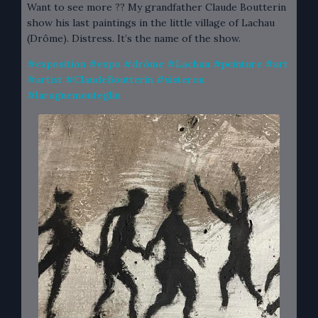
Want to see more ?? My grandfather Claude Boutterin
show his last paintings in the little village of Lachau
(Drôme). Distress. It’s the name of the show.
#
exposition
#
expo
#
drôme
#
Lachau
#
peinture
#
art
#
artist
#
ClaudeBoutterin
#
sisteron
#
laragnemonteglin