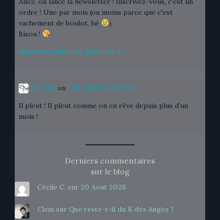
Allez, on lance la newsletter ! Inscrivez-vous, c'est un
ordre ! Une par mois (ou moins parce que c'est
vachement de boulot, hé
)
Bisou !
thayird.fr/mise-en-place-de-la
Tha Yird
on
7/11/2026, 7:42:57 PM
Il pleut ! Il pleut comme on en rêve depuis plus d’un
mois !
Derniers commentaires
sur le blog
Cécile C.
sur
20 Aout 2026
Clem
sur
Que reste-t-il du K des Anges ?