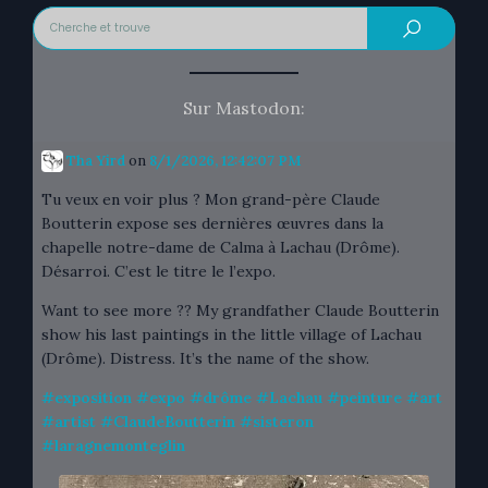
Sur Mastodon:
Tha Yird
on
8/1/2026, 12:42:07 PM
Tu veux en voir plus ? Mon grand-père Claude
Boutterin expose ses dernières œuvres dans la
chapelle notre-dame de Calma à Lachau (Drôme).
Désarroi. C’est le titre le l’expo.
Want to see more ?? My grandfather Claude Boutterin
show his last paintings in the little village of Lachau
(Drôme). Distress. It’s the name of the show.
#
exposition
#
expo
#
drôme
#
Lachau
#
peinture
#
art
#
artist
#
ClaudeBoutterin
#
sisteron
#
laragnemonteglin