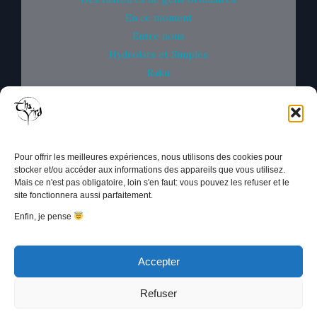
En ce moment
Entre nous
Hydrolats et Simples
Raku
Savons et Bulles
Un peu de Science
Un savon sous la Yourte
Uncategorized
Pour offrir les meilleures expériences, nous utilisons des cookies pour
stocker et/ou accéder aux informations des appareils que vous utilisez.
Mais ce n'est pas obligatoire, loin s'en faut: vous pouvez les refuser et le
Tha Yird
vit dans le monde coopératif et fait partie de la
site fonctionnera aussi parfaitement.
Scop
CAE Mosaïque
, 04300 VOLX
Enfin, je pense
Mentions légales
Accepter
CGV/U
Politique de confidentialité
Refuser
À propos des Cookies