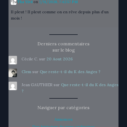
Tha Yird
on
7/11/2026, 7:42:57 PM
Il pleut ! Il pleut comme on en rêve depuis plus d’un
mois !
Derniers commentaires
sur le blog
Cécile C.
sur
20 Aout 2026
Clem
sur
Que reste-t-il du K des Anges ?
Jean GAUTHIER
sur
Que reste-t-il du K des Anges
?
Naviguer par catégories
Annonces
Des histoires de gens ordinaires