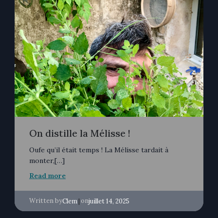
On distille la Mélisse !
Oufe qu’il était temps ! La Mélisse tardait à
monter,[…]
Read more
Written by
|
on
Clem
juillet 14, 2025