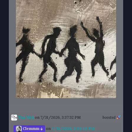
Tha Yird
on 7/31/2026, 3:37:32 PM
boosted
Clemmm ⏚
on
7/31/2026, 3:09:40 PM