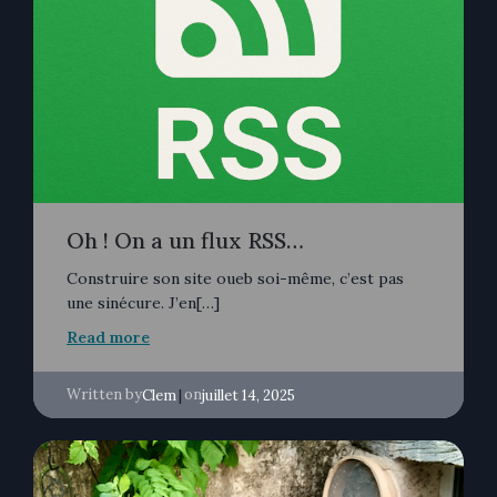
Oh ! On a un flux RSS…
Construire son site oueb soi-même, c’est pas
une sinécure. J’en[…]
Read more
Written by
|
on
Clem
juillet 14, 2025