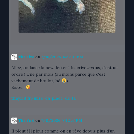
Tha Yird
on
7/16/2026, 6:32:01 PM
Allez, on lance la newsletter ! Inscrivez-vous, c'est un
ordre ! Une par mois (ou moins parce que c'est
vachement de boulot, hé
)
Bisou !
thayird.fr/mise-en-place-de-la
Tha Yird
on
7/11/2026, 7:42:57 PM
Il pleut ! Il pleut comme on en rêve depuis plus d’un