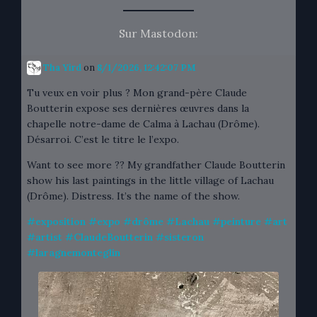
Sur Mastodon:
Tha Yird
on
8/1/2026, 12:42:07 PM
Tu veux en voir plus ? Mon grand-père Claude
Boutterin expose ses dernières œuvres dans la
chapelle notre-dame de Calma à Lachau (Drôme).
Désarroi. C’est le titre le l’expo.
Want to see more ?? My grandfather Claude Boutterin
show his last paintings in the little village of Lachau
(Drôme). Distress. It’s the name of the show.
#
exposition
#
expo
#
drôme
#
Lachau
#
peinture
#
art
#
artist
#
ClaudeBoutterin
#
sisteron
#
laragnemonteglin