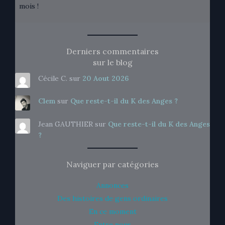
mois !
Derniers commentaires
sur le blog
Cécile C.
sur
20 Aout 2026
Clem
sur
Que reste-t-il du K des Anges ?
Jean GAUTHIER
sur
Que reste-t-il du K des Anges
?
Naviguer par catégories
Annonces
Des histoires de gens ordinaires
En ce moment
Entre nous