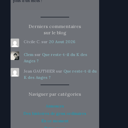
plus d’un mois !
Derniers commentaires
sur le blog
Cécile C.
sur
20 Aout 2026
Clem
sur
Que reste-t-il du K des
Anges ?
Jean GAUTHIER
sur
Que reste-t-il du
K des Anges ?
Naviguer par catégories
Annonces
Des histoires de gens ordinaires
En ce moment