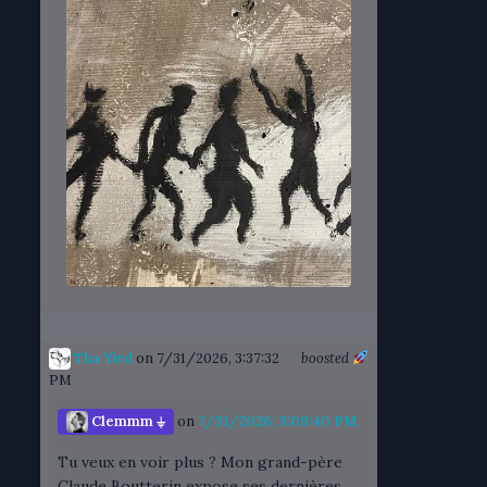
Tha Yird
on 7/31/2026, 3:37:32
boosted
PM
Clemmm ⏚
on
7/31/2026, 3:09:40 PM
Tu veux en voir plus ? Mon grand-père
Claude Boutterin expose ses dernières