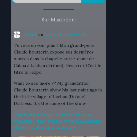
Sur Mastodon:
Tha Yird
on
8/1/2026, 12:42:07 PM
Tu veux en voir plus ? Mon grand-père
Claude Boutterin expose ses dernières
œuvres dans la chapelle notre-dame de
Calma à Lachau (Drôme). Désarroi. C’est le
titre le l’expo.
Want to see more ?? My grandfather
Claude Boutterin show his last paintings in
the little village of Lachau (Drôme).
Distress. It’s the name of the show.
#
exposition
#
expo
#
drôme
#
Lachau
#
peinture
#
art
#
artist
#
ClaudeBoutterin
#
sisteron
#
laragnemonteglin