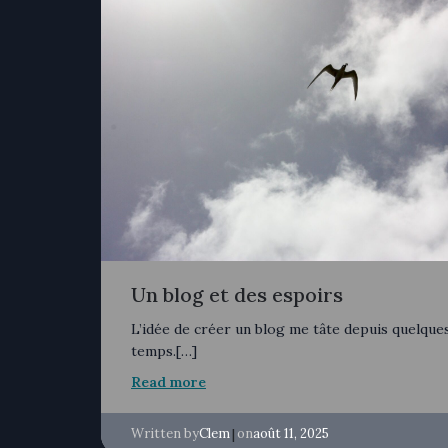
Un blog et des espoirs
L’idée de créer un blog me tâte depuis quelque
temps.[…]
Read more
Written by
|
on
Clem
août 11, 2025