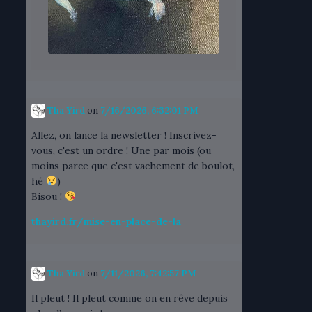
Tha Yird
on
7/16/2026, 6:32:01 PM
Allez, on lance la newsletter ! Inscrivez-
vous, c'est un ordre ! Une par mois (ou
moins parce que c'est vachement de boulot,
hé
)
Bisou !
thayird.fr/mise-en-place-de-la
Tha Yird
on
7/11/2026, 7:42:57 PM
Il pleut ! Il pleut comme on en rêve depuis