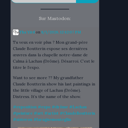
Sur Mastodon:
Tha Yird
on
8/1/2026, 12:42:07 PM
Tu veux en voir plus ? Mon grand-père
Claude Boutterin expose ses dernières
œuvres dans la chapelle notre-dame de
Calma à Lachau (Drôme). Désarroi. C’est le
titre le l’expo.
Want to see more ?? My grandfather
Claude Boutterin show his last paintings in
the little village of Lachau (Drôme).
Distress. It’s the name of the show.
#
exposition
#
expo
#
drôme
#
Lachau
#
peinture
#
art
#
artist
#
ClaudeBoutterin
#
sisteron
#
laragnemonteglin