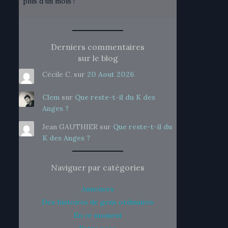
plus d’un mois !
Derniers commentaires
sur le blog
Cécile C.
sur
20 Aout 2026
Clem
sur
Que reste-t-il du K des
Anges ?
Jean GAUTHIER
sur
Que reste-t-il du
K des Anges ?
Naviguer par catégories
Annonces
Des histoires de gens ordinaires
En ce moment