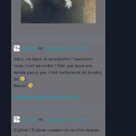
Tha Yird
on
7/16/2026, 6:32:01 PM
Allez, on lance la newsletter ! Inscrivez-
vous, c'est un ordre ! Une par mois (ou
moins parce que c'est vachement de boulot,
hé
)
Bisou !
thayird.fr/mise-en-place-de-la
Tha Yird
on
7/11/2026, 7:42:57 PM
Il pleut ! Il pleut comme on en rêve depuis