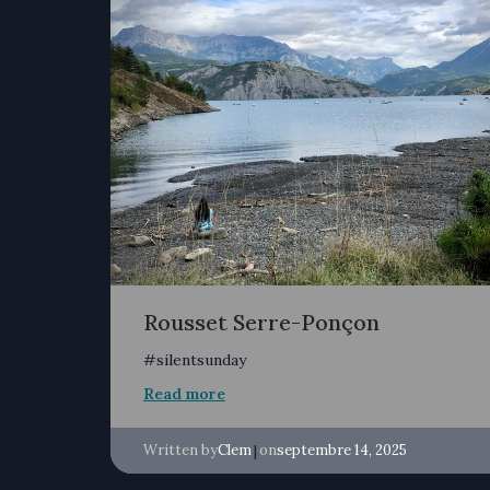
Rousset Serre-Ponçon
#silentsunday
Read more
Written by
|
on
Clem
septembre 14, 2025