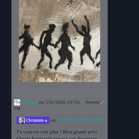
Tha Yird
on 7/31/2026, 3:37:32
boosted
PM
Clemmm ⏚
on
7/31/2026, 3:09:40 PM
Tu veux en voir plus ? Mon grand-père
Claude Boutterin expose ses dernières