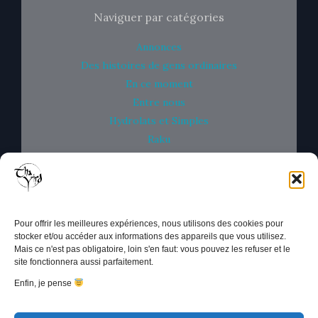
Naviguer par catégories
Annonces
Des histoires de gens ordinaires
En ce moment
Entre nous
Hydrolats et Simples
Raku
Savons et Bulles
Un peu de Science
Un savon sous la Yourte
Uncategorized
Pour offrir les meilleures expériences, nous utilisons des cookies pour
stocker et/ou accéder aux informations des appareils que vous utilisez.
Mais ce n'est pas obligatoire, loin s'en faut: vous pouvez les refuser et le
Tha Yird
vit dans le monde coopératif et fait partie de la
site fonctionnera aussi parfaitement.
Scop
CAE Mosaïque
, 04300 VOLX
Enfin, je pense