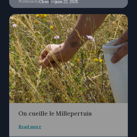
Written by
|
on
Clem
juin 22, 2025
On cueille le Millepertuis
Read more