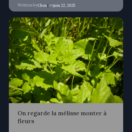
Written by
|
on
Clem
juin 22, 2025
On regarde la mélisse monter à
fleurs