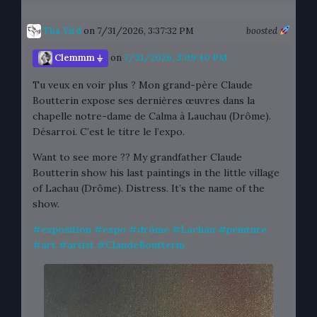
Tha Yird
on 7/31/2026, 3:37:32 PM
boosted
Clemmm ⏚
on
7/31/2026, 3:09:40 PM
Tu veux en voir plus ? Mon grand-père Claude
Boutterin expose ses dernières œuvres dans la
chapelle notre-dame de Calma à Lauchau (Drôme).
Désarroi. C’est le titre le l’expo.
Want to see more ?? My grandfather Claude
Boutterin show his last paintings in the little village
of Lachau (Drôme). Distress. It’s the name of the
show.
#
exposition
#
expo
#
drôme
#
Lachau
#
peinture
#
art
#
artist
#
ClaudeBoutterin