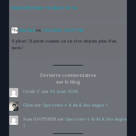
thayird.fr/mise-en-place-de-la
Tha Yird
on
7/11/2026, 7:42:57 PM
Il pleut ! Il pleut comme on en rêve depuis plus d’un
mois !
Derniers commentaires
sur le blog
Cécile C.
sur
20 Aout 2026
Clem
sur
Que reste-t-il du K des Anges ?
Jean GAUTHIER
sur
Que reste-t-il du K des Anges
?