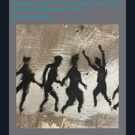
#
exposition
#
expo
#
drôme
#
Lachau
#
peinture
#
art
#
artist
#
ClaudeBoutterin
#
sisteron
#
laragnemonteglin