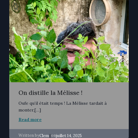
On distille la Mélisse !
Oufe qu’il était temps ! La Mélisse tardait à
monter,[…]
Read more
Written by
|
on
Clem
juillet 14, 2025