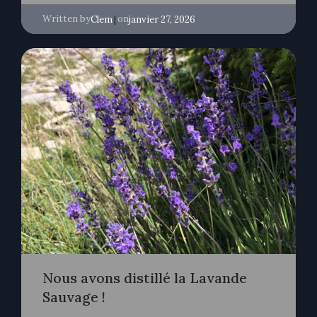
Written by
|
on
Clem
janvier 27, 2026
Nous avons distillé la Lavande
Sauvage !