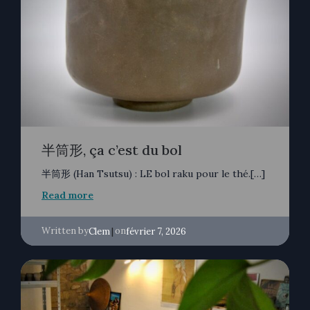
半筒形, ça c’est du bol
半筒形 (Han Tsutsu) : LE bol raku pour le thé.[…]
Read more
Written by
|
on
Clem
février 7, 2026