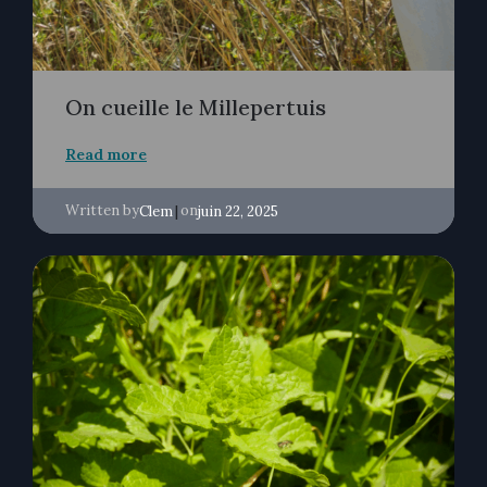
On cueille le Millepertuis
Read more
Written by
|
on
Clem
juin 22, 2025