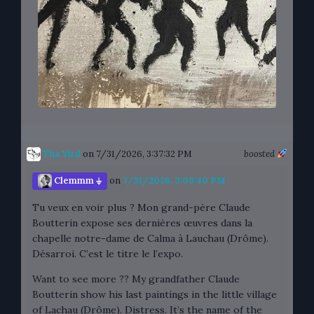
Tha Yird
on 7/31/2026, 3:37:32 PM
boosted
Clemmm ⏚
on
7/31/2026, 3:09:40 PM
Tu veux en voir plus ? Mon grand-père Claude
Boutterin expose ses dernières œuvres dans la
chapelle notre-dame de Calma à Lauchau (Drôme).
Désarroi. C’est le titre le l’expo.
Want to see more ?? My grandfather Claude
Boutterin show his last paintings in the little village
of Lachau (Drôme). Distress. It’s the name of the