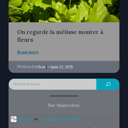
On regarde la mélisse monter à
fleurs
Read more
Written by
|
on
Clem
juin 22, 2025
Sur Mastodon:
Tha Yird
on
8/1/2026, 12:42:07 PM