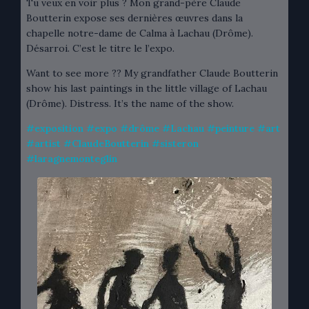
Tu veux en voir plus ? Mon grand-père Claude
Boutterin expose ses dernières œuvres dans la
chapelle notre-dame de Calma à Lachau (Drôme).
Désarroi. C’est le titre le l’expo.
Want to see more ?? My grandfather Claude Boutterin
show his last paintings in the little village of Lachau
(Drôme). Distress. It’s the name of the show.
#
exposition
#
expo
#
drôme
#
Lachau
#
peinture
#
art
#
artist
#
ClaudeBoutterin
#
sisteron
#
laragnemonteglin