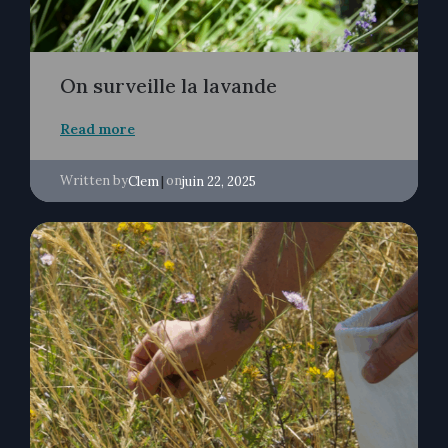
On surveille la lavande
Read more
Written by
|
on
Clem
juin 22, 2025